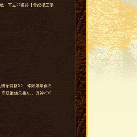
點倍數，可立即獲得【貴妃楊玉環
七魄招魂幡X2、修羅殘暴傷石
5、高級鍛鍊天書X5、真神行符