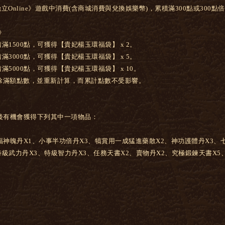
Online》遊戲中消費(含商城消費與兌換娛樂幣)，累積滿300點或300
》
積滿1500點，可獲得【貴妃楊玉環福袋】 x 2。
積滿3000點，可獲得【貴妃楊玉環福袋】 x 5。
滿5000點，可獲得【貴妃楊玉環福袋】 x 10。
清除滿額點數，並重新計算，而累計點數不受影響。
後有機會獲得下列其中一項物品：
福神魄丹X1、小事半功倍丹X3、犒賞用一成猛進藥散X2、神功護體丹X3、
特級武力丹X3、特級智力丹X3、任務天書X2、賣物丹X2、究極鍛鍊天書X