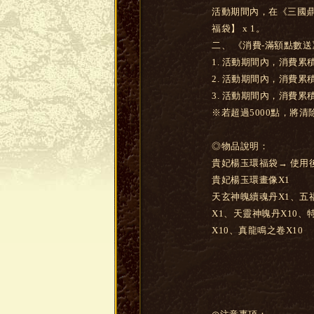
活動期間內，在《三國鼎立
福袋】 x 1。
二、 《消費-滿額點數送
1. 活動期間內，消費累
2. 活動期間內，消費累
3. 活動期間內，消費累積
※若超過5000點，將
◎物品說明：
貴妃楊玉環福袋→ 使用
貴妃楊玉環畫像X1
天玄神魄續魂丹X1、五
X1、天靈神魄丹X10、
X10、真龍鳴之卷X10