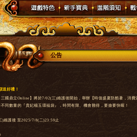
公告
額送好禮！
國鼎立Online】將於7/02(三)維護後開始，舉辦【時值盛夏防酷暑，
得不同數量的『貴妃楊玉環福袋』，時間有限、機會難得，要搶要快喔！
)維護後 至2025/7/8(二)23:59止
》